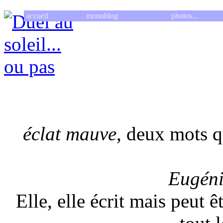
accueil
monoblog
photos...
éclat mauve
, deux mots q
Eugén
Elle, elle écrit mais peut ê