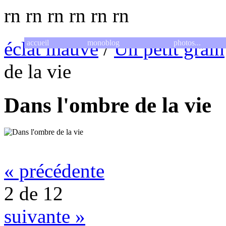
rn
rn
rn
rn
rn
rn
éclat mauve
/
Un petit grain
accueil
monoblog
photos...
de la vie
Dans l'ombre de la vie
« précédente
2 de 12
suivante »