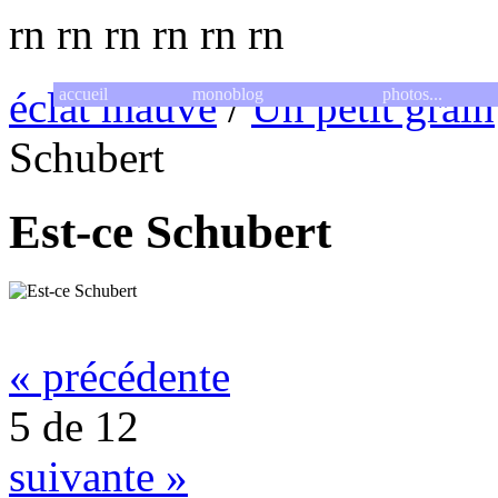
rn
rn
rn
rn
rn
rn
éclat mauve
/
Un petit grain
accueil
monoblog
photos...
Schubert
Est-ce Schubert
« précédente
5 de 12
suivante »