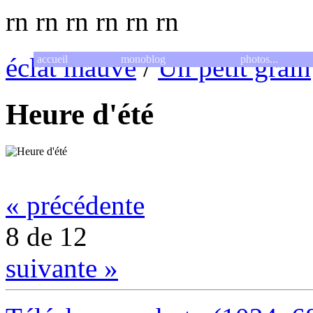
rn
rn
rn
rn
rn
rn
éclat mauve
/
Un petit grain
accueil
monoblog
photos...
Heure d'été
« précédente
8 de 12
suivante »